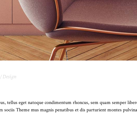
Design
HELP YOU GET NICE INTERIOR RIGHT 
s, tellus eget natoque condimentum rhoncus, sem quam semper libero,
Cum sociis Theme mus magnis penatibus et dis parturient montes pulvin