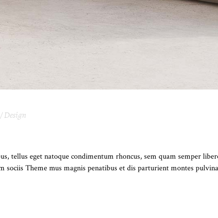
Design
IOR CAN MAKE YOUR LIFE COMFORTA
s, tellus eget natoque condimentum rhoncus, sem quam semper libero,
Cum sociis Theme mus magnis penatibus et dis parturient montes pulvin