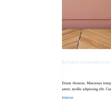
By
frederic
29 décembre 2020
SEVEN TIPS TO 
Etiam rhoncus. Maecenas tempu
amet, mollis adipiscing elit. 
Interior