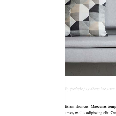
By
frederic
29 décembre 2020
TEN SIMPLE TH
Etiam rhoncus. Maecenas tempu
amet, mollis adipiscing elit. C