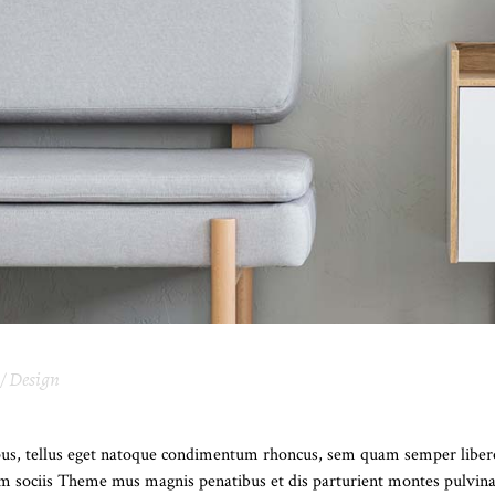
Design
INGS TO REMEMBER ABOUT INTERIOR
s, tellus eget natoque condimentum rhoncus, sem quam semper libero,
um sociis Theme mus magnis penatibus et dis parturient montes pulvinar.