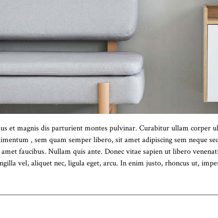
 et magnis dis parturient montes pulvinar. Curabitur ullam corper ult
imentum , sem quam semper libero, sit amet adipiscing sem neque sed 
s amet faucibus. Nullam quis ante. Donec vitae sapien ut libero venenati
ngilla vel, aliquet nec, ligula eget, arcu. In enim justo, rhoncus ut, imp